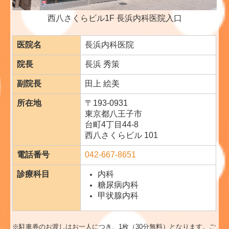
西八さくらビル1
F 長浜内科医院入口
医院名
長浜内科医院
院長
長浜 秀策
副院長
田上 絵美
所在地
〒193-0931
東京都八王子市
台町4丁目44-8
西八さくらビル 101
電話番号
042-667-8651
診療科目
内科
糖尿病内科
甲状腺内科
※駐車券のお渡しはお一人につき、1枚（30分無料）となります。ご