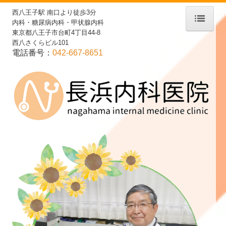
西八王子駅 南口より徒歩3分
内科・糖尿病内科・甲状腺内科
東京都八王子市台町4丁目44-8
ホーム
西八さくらビル101
電話番号：
042-667-8651
診療案内
医師紹介
施設・設備紹介
アクセス